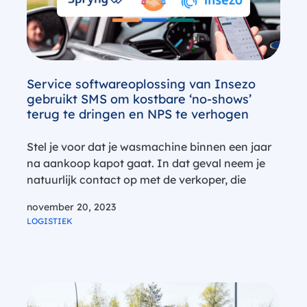
Service softwareoplossing van Insezo
gebruikt SMS om kostbare ‘no-shows’
terug te dringen en NPS te verhogen
Stel je voor dat je wasmachine binnen een jaar
na aankoop kapot gaat. In dat geval neem je
natuurlijk contact op met de verkoper, die
vervolgens een serviceteam inschakelt om
november 20, 2023
garantie te bieden, aangezien consumenten
LOGISTIEK
wettelijk recht hebben op minimaal twee…