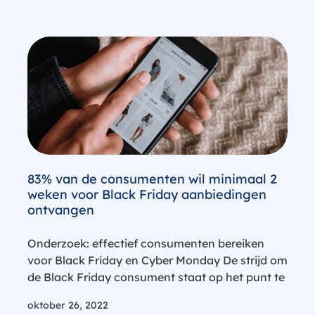
83% van de consumenten wil minimaal 2
weken voor Black Friday aanbiedingen
ontvangen
Onderzoek: effectief consumenten bereiken
voor Black Friday en Cyber Monday De strijd om
de Black Friday consument staat op het punt te
beginnen. Vrijwel alle retailers strijden in één
oktober 26, 2022
dag voor dezelfde koopjesjagende consument.