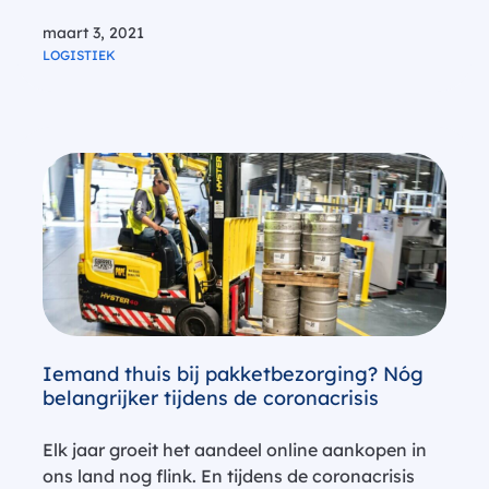
kunnen winkeliers (op gepaste afstand) wel
maart 3, 2021
weer persoonlijk contact hebben met klanten en
LOGISTIEK
winkelend publiek. Via de Click & Collect
methode…
Iemand thuis bij pakketbezorging? Nóg
belangrijker tijdens de coronacrisis
Elk jaar groeit het aandeel online aankopen in
ons land nog flink. En tijdens de coronacrisis