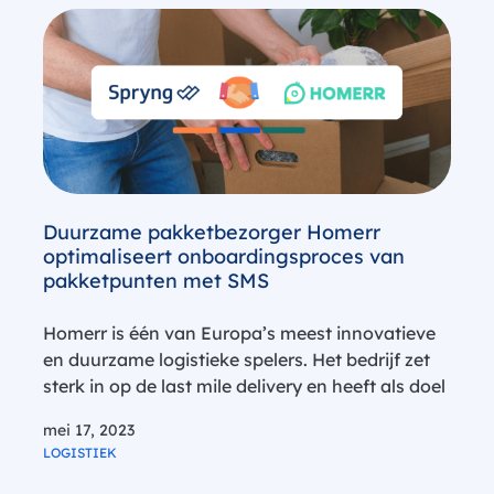
Duurzame pakketbezorger Homerr
optimaliseert onboardingsproces van
pakketpunten met SMS
Homerr is één van Europa’s meest innovatieve
en duurzame logistieke spelers. Het bedrijf zet
sterk in op de last mile delivery en heeft als doel
om pakketbezorging socialerl én duurzamer te
mei 17, 2023
maken. Homerr stelt particulieren aan om
LOGISTIEK
HomerrPunt te worden vanuit…