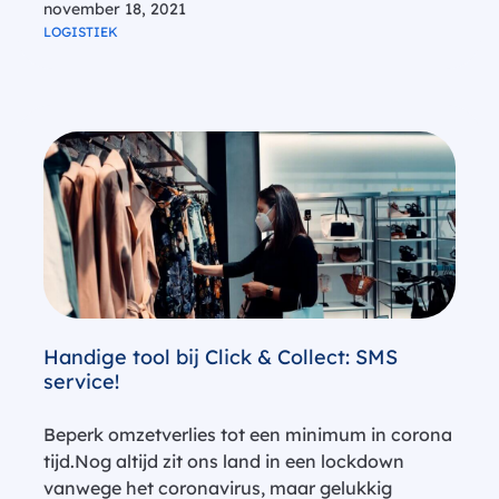
november 18, 2021
dan mensen, de coronacrisis heeft de
LOGISTIEK
fietsindustrie…
Handige tool bij Click & Collect: SMS
service!
Beperk omzetverlies tot een minimum in corona
tijd.Nog altijd zit ons land in een lockdown
vanwege het coronavirus, maar gelukkig