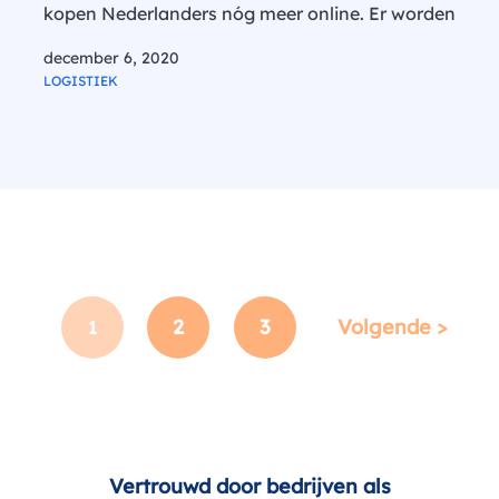
kopen Nederlanders nóg meer online. Er worden
niet alleen meer, maar ook grotere pakketten
december 6, 2020
thuisbezorgd. De snelgroeiende e-
LOGISTIEK
commerce markt geeft een enorme druk op de
transportsector. Door…
2
3
Volgende >
1
Vertrouwd door bedrijven als