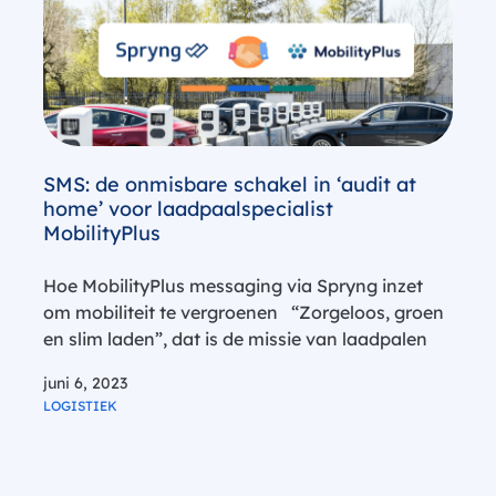
SMS: de onmisbare schakel in ‘audit at
home’ voor laadpaalspecialist
MobilityPlus
Hoe MobilityPlus messaging via Spryng inzet
om mobiliteit te vergroenen “Zorgeloos, groen
en slim laden”, dat is de missie van laadpalen
leverancier MobilityPlus. De snelgroeiende
juni 6, 2023
Mobility Service Provider die bedrijven en
LOGISTIEK
particulieren ondersteunt in de transitie naar
elektrische mobiliteit. Met een ‘audit…