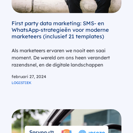
First party data marketing: SMS- en
WhatsApp-strategieën voor moderne
marketeers (inclusief 21 templates)
Als marketeers ervaren we nooit een saai
moment. De wereld om ons heen verandert
razendsnel, en de digitale landschappen
evolueren voortdurend terwijl we toekijken. Een
februari 27, 2024
van de meest opvallende recente veranderingen
LOGISTIEK
is het bijna volledige verdwijnen van third-party
cookies. In 2024…