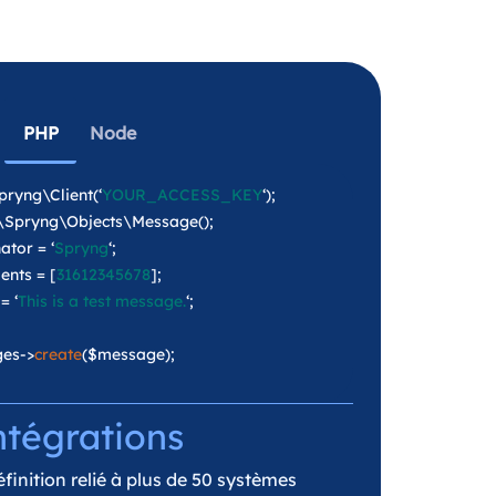
PHP
Node
ryng\Client(‘
YOUR_ACCESS_KEY
‘);
Spryng\Objects\Message();
tor = ‘
Spryng
‘;
nts = [
31612345678
];
= ‘
This is a test message.
‘;
es->
create
($message);
ntégrations
finition relié à plus de 50 systèmes