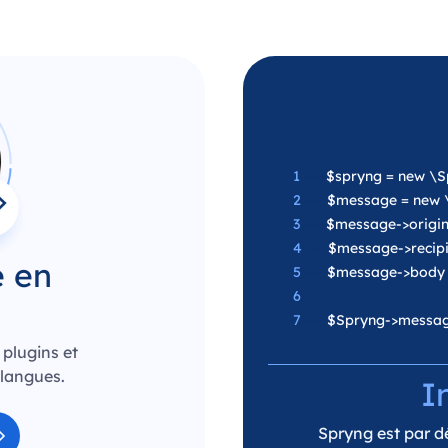
1
—-
$spryng = new \Sp
2
—-
$message = new \
3
—-
$message->origina
4
—-
$message->recipie
e en
5
—-
$message->body 
6
7
—-
$Spryng->messag
 plugins et
 langues.
I
Spryng est par dé