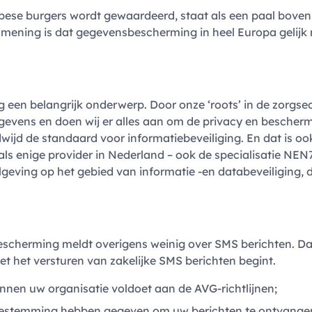
pese burgers wordt gewaardeerd, staat als een paal boven 
ening is dat gegevensbescherming in heel Europa gelijk 
 een belangrijk onderwerp. Door onze ‘roots’ in de zorgsect
gevens en doen wij er alles aan om de privacy en besche
wijd de standaard voor informatiebeveiliging. En dat is oo
– als enige provider in Nederland – ook de specialisatie 
elgeving op het gebied van informatie -en databeveiliging,
cherming meldt overigens weinig over SMS berichten. Da
t het versturen van zakelijke SMS berichten begint.
nen uw organisatie voldoet aan de AVG-richtlijnen;
stemming hebben gegeven om uw berichten te ontvangen (