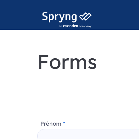
Forms
Prénom
*